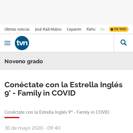
Últimas noticias
José Raúl Mulino
Cepanim
Ifarhu
Fenómeno de El Ni
EN VIVO
Ir al contenido
Obrir navegació
Noveno grado
Conéctate con la Estrella Inglés
9° - Family in COVID
Conéctate con la Estrella Inglés 9° - Family in COVID
30 de mayo 2020 - 09:40