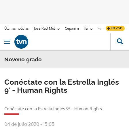
Últimas noticias
José Raúl Mulino
Cepanim
Ifarhu
Fenómeno de El Ni
EN VIVO
Ir al contenido
Obrir navegació
Noveno grado
Conéctate con la Estrella Inglés
9° - Human Rights
Conéctate con la Estrella Inglés 9° - Human Rights
04 de julio 2020 - 15:05