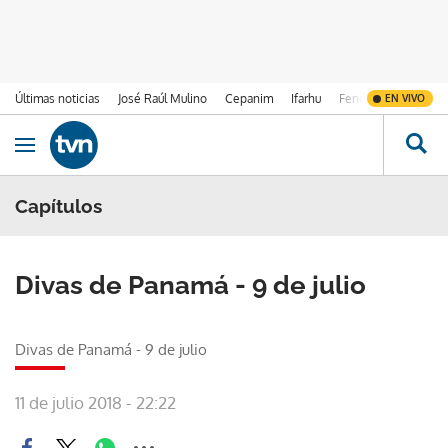
Últimas noticias
José Raúl Mulino
Cepanim
Ifarhu
Fenómeno de El Ni
EN VIVO
Ir al contenido
Obrir navegació
Capítulos
Divas de Panamá - 9 de julio
Divas de Panamá - 9 de julio
11 de julio 2018 - 22:22