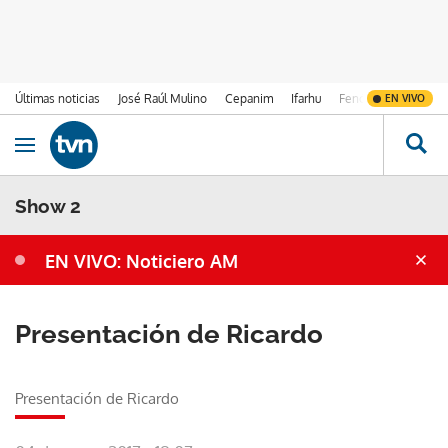
Últimas noticias
José Raúl Mulino
Cepanim
Ifarhu
Fenómeno de El Ni
EN VIVO
Ir al contenido
Obrir navegació
Show 2
EN VIVO: Noticiero AM
Presentación de Ricardo
Presentación de Ricardo