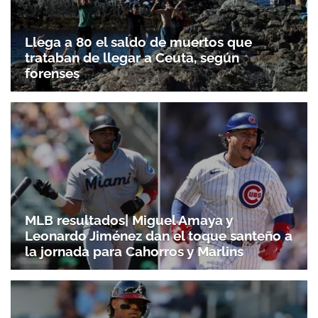
Llega a 80 el saldo de muertos que
trataban de llegar a Ceuta, según
forenses
MLB resultados| Miguel Amaya y
Leonardo Jiménez dan el toque santeño a
la jornada para Cahorros y Marlins