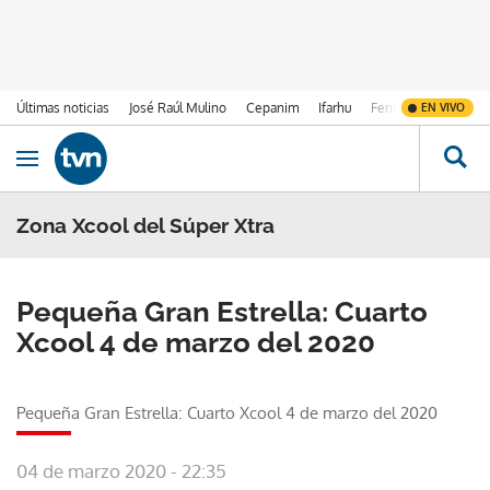
Últimas noticias
José Raúl Mulino
Cepanim
Ifarhu
Fenómeno de El Ni
EN VIVO
Ir al contenido
Obrir navegació
Zona Xcool del Súper Xtra
Pequeña Gran Estrella: Cuarto
Xcool 4 de marzo del 2020
Pequeña Gran Estrella: Cuarto Xcool 4 de marzo del 2020
04 de marzo 2020 - 22:35