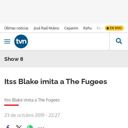
Últimas noticias
José Raúl Mulino
Cepanim
Ifarhu
Fenómeno de El Ni
EN VIVO
Ir al contenido
Obrir navegació
Show 8
Itss Blake imita a The Fugees
Itss Blake imita a The Fugees
23 de octubre 2019 - 22:27