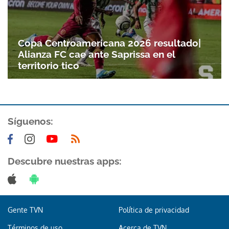
Copa Centroamericana 2026 resultado|
Alianza FC cae ante Saprissa en el
territorio tico
Síguenos:
Descubre nuestras apps:
Gente TVN
Política de privacidad
Términos de uso
Acerca de TVN