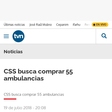
Últimas noticias
José Raúl Mulino
Cepanim
Ifarhu
Fenómeno de El Ni
EN VIVO
Ir al contenido
Obrir navegació
Noticias
CSS busca comprar 55
ambulancias
CSS busca comprar 55 ambulancias
19 de julio 2018 - 20:08