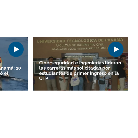
Ciberseguridad e Ingenierías lideran
anamá: 10
las carreras más solicitadas por
ó el
estudiantes de primer ingreso en la
UTP