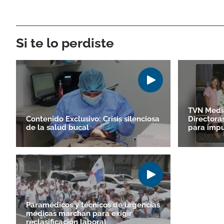
Si te lo perdiste
TVN Media
Contenido Exclusivo: Crisis silenciosa
Directora
de la salud bucal
para impu
Paramédicos y técnicos de urgencias
médicas marchan para exigir
reclasificación laboral