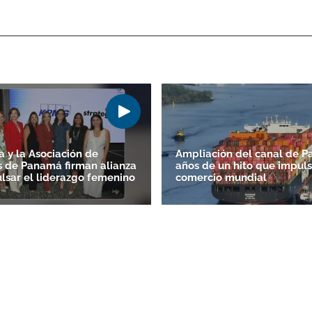
 y la Asociación de
Ampliación del canal de P
s de Panamá firman alianza
años de un hito que impuls
lsar el liderazgo femenino
comercio mundial