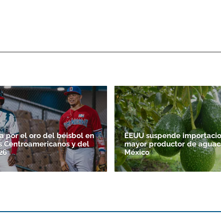
 por el oro del béisbol en
EEUU suspende importacio
s Centroamericanos y del
mayor productor de aguac
26
México