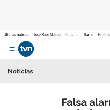
Últimas noticias
José Raúl Mulino
Cepanim
Ifarhu
Fenóme
Ir al contenido
Obrir navegació
Noticias
Falsa ala