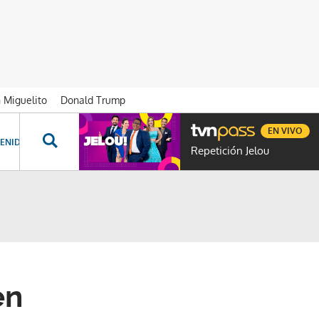
n Miguelito
Donald Trump
EN VIVO
ENIDOS ESPECIALES
NOVELAS
PROGRAMAS
GENTE TVN
PROG
Repetición Jelou
en