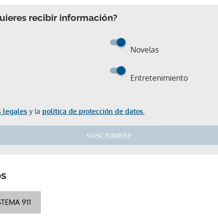
ieres recibir información?
Novelas
Entretenimiento
 legales
y la
política de protección de datos.
SUSCRIBIRSE
Gracias por suscribirte a nuestro boletín.
os
STEMA 911
ACEPTAR