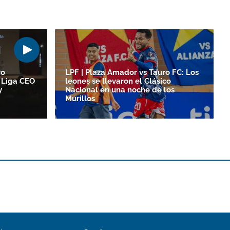
co
LPF | Plaza Amador vs Tauro FC: Los
 Liga CEO
leones se llevaron el Clásico
y
Nacional en una noche de los
Murillos