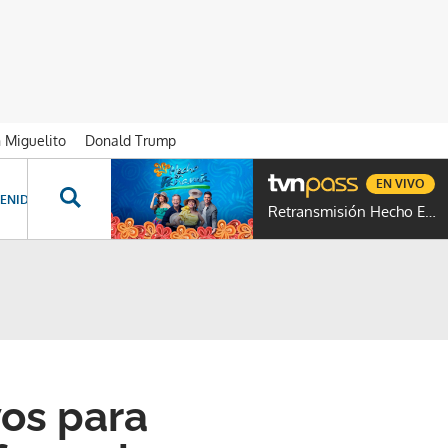
n Miguelito
Donald Trump
EN VIVO
ENIDOS ESPECIALES
NOVELAS
PROGRAMAS
GENTE TVN
PROG
Retransmisión Hecho En Panamá
os para