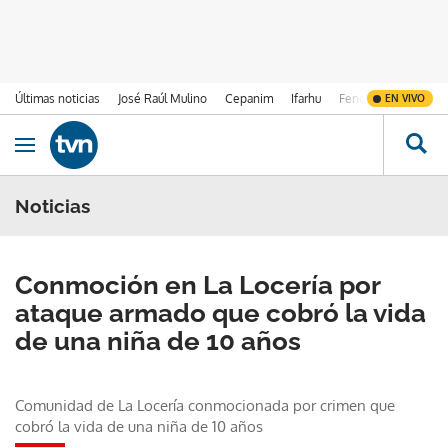
Últimas noticias
José Raúl Mulino
Cepanim
Ifarhu
Fenómeno de El Ni
EN VIVO
Ir al contenido
Obrir navegació
Noticias
Conmoción en La Locería por
ataque armado que cobró la vida
de una niña de 10 años
Comunidad de La Locería conmocionada por crimen que
cobró la vida de una niña de 10 años