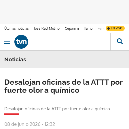
Últimas noticias
José Raúl Mulino
Cepanim
Ifarhu
Fenómeno de El Ni
EN VIVO
Ir al contenido
Obrir navegació
Noticias
Desalojan oficinas de la ATTT por
fuerte olor a químico
Desalojan oficinas de la ATTT por fuerte olor a químico
08 de junio 2026 - 12:32