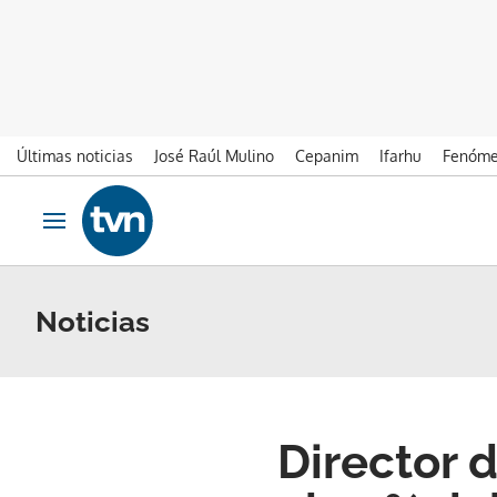
Últimas noticias
José Raúl Mulino
Cepanim
Ifarhu
Fenóme
Ir al contenido
Obrir navegació
Noticias
Director 