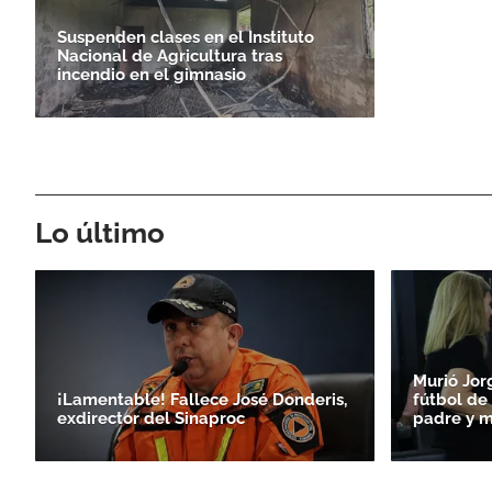
Suspenden clases en el Instituto
Nacional de Agricultura tras
incendio en el gimnasio
Lo último
Murió Jor
¡Lamentable! Fallece José Donderis,
fútbol de 
exdirector del Sinaproc
padre y m