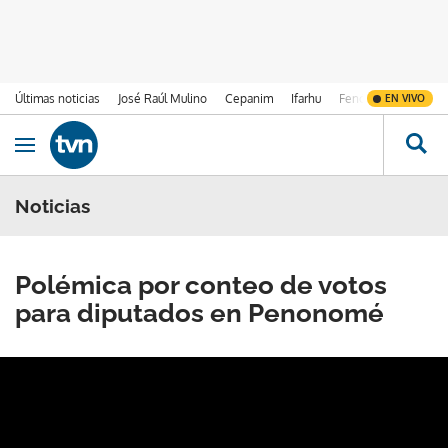
Últimas noticias
José Raúl Mulino
Cepanim
Ifarhu
Fenómeno de El Ni
EN VIVO
Ir al contenido
Obrir navegació
Noticias
Polémica por conteo de votos
para diputados en Penonomé