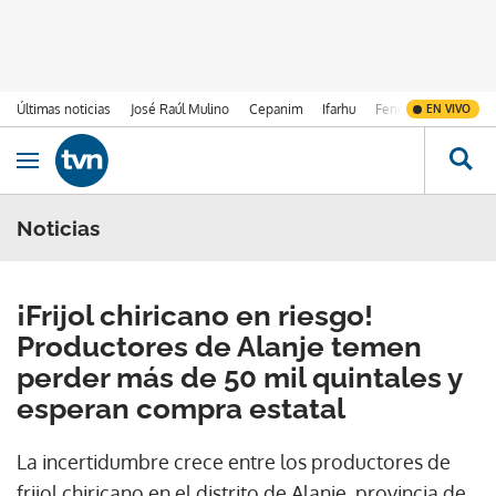
Últimas noticias
José Raúl Mulino
Cepanim
Ifarhu
Fenómeno de El Ni
EN VIVO
Ir al contenido
Obrir navegació
Noticias
¡Frijol chiricano en riesgo!
Productores de Alanje temen
perder más de 50 mil quintales y
esperan compra estatal
La incertidumbre crece entre los productores de
frijol chiricano en el distrito de Alanje, provincia de