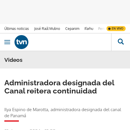
Últimas noticias
José Raúl Mulino
Cepanim
Ifarhu
Fenómeno de El Ni
EN VIVO
Ir al contenido
Obrir navegació
Videos
Administradora designada del
Canal reitera continuidad
Ilya Espino de Marotta, administradora designada del canal
de Panamá