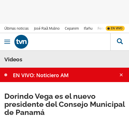
Últimas noticias
José Raúl Mulino
Cepanim
Ifarhu
Fenómeno de El Ni
EN VIVO
Ir al contenido
Obrir navegació
Videos
EN VIVO: Noticiero AM
Dorindo Vega es el nuevo
presidente del Consejo Municipal
de Panamá