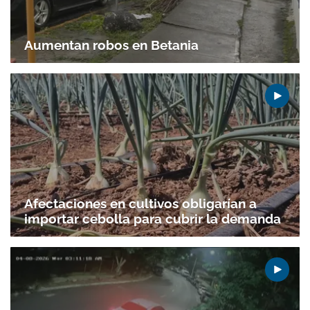
Aumentan robos en Betania
Afectaciones en cultivos obligarían a
Gracias por suscribirte a nuestro boletín.
importar cebolla para cubrir la demanda
ACEPTAR