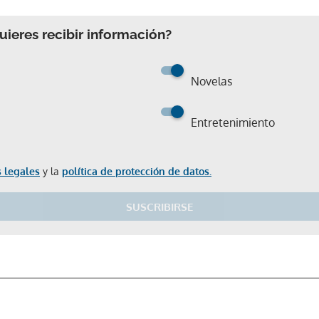
ieres recibir información?
Novelas
Entretenimiento
 legales
y la
política de protección de datos.
SUSCRIBIRSE
Gracias por suscribirte a nuestro boletín.
ACEPTAR