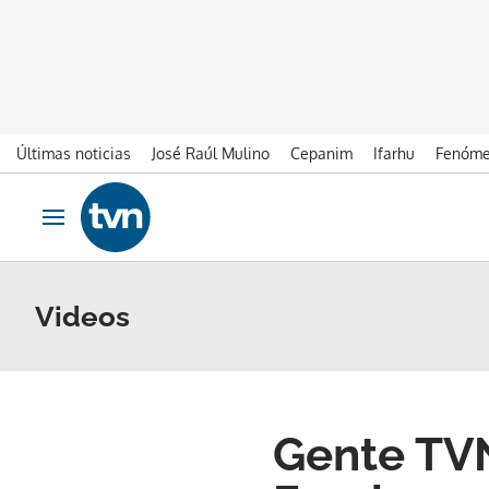
Últimas noticias
José Raúl Mulino
Cepanim
Ifarhu
Fenóme
Ir al contenido
Obrir navegació
Videos
Gente TVN