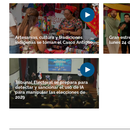
Artesanías, cultura y tradiciones
Gran estre
indígenas se toman el Casco Antiguo
lunes 24 d
Tribunal Electoral se prepara para
detectar y sancionar el uso de IA
para manipular las elecciones de
2029