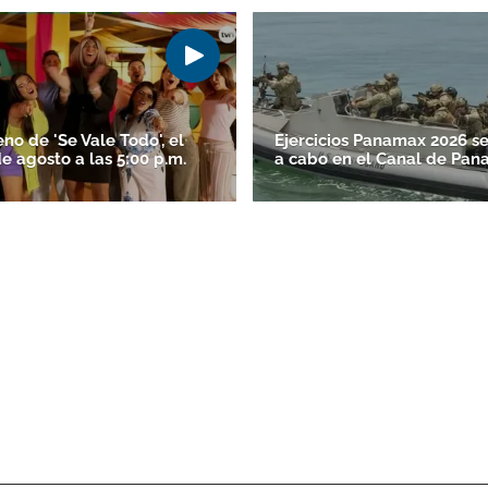
no de 'Se Vale Todo', el
Ejercicios Panamax 2026 se
e agosto a las 5:00 p.m.
a cabo en el Canal de Pa