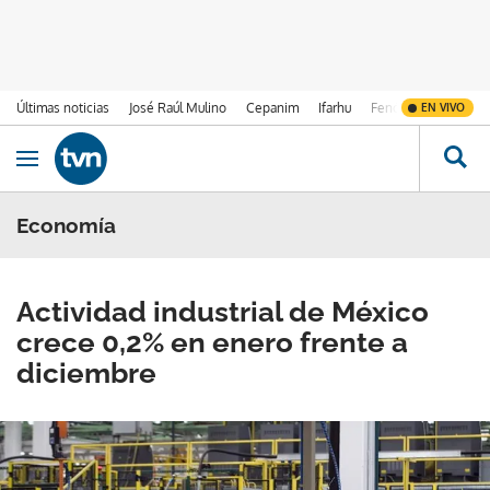
Últimas noticias
José Raúl Mulino
Cepanim
Ifarhu
Fenómeno de El Ni
EN VIVO
Ir al contenido
Obrir navegació
Economía
Actividad industrial de México
crece 0,2% en enero frente a
diciembre