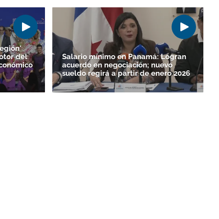
egión'
otor del
Salario mínimo en Panamá: Logran
Económico
acuerdo en negociación; nuevo
sueldo regirá a partir de enero 2026