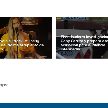
Fiscalía cierra investigació
vela su tracklist, las 15
Gaby Carrizo y prepara esc
 de 'No me arrepiento de
acusación para audiencia
to'
intermedia
pps: