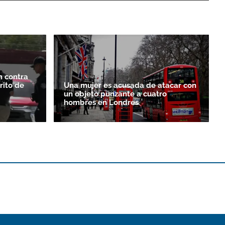
n contra
rito de
Una mujer es acusada de atacar con
un objeto punzante a cuatro
hombres en Londres