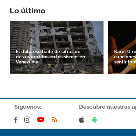
Lo último
El doloroso baile de cifras de
Karol G re
desaparecidos en los sismos en
canciones
Venezuela
sentir tan
Síguenos:
Descubre nuestras a