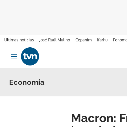
Últimas noticias
José Raúl Mulino
Cepanim
Ifarhu
Fenóme
Ir al contenido
Obrir navegació
Economía
Macron: F