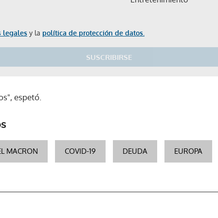
 legales
y la
política de protección de datos.
SUSCRIBIRSE
s", espetó.
os
L MACRON
COVID-19
DEUDA
EUROPA
Gracias por suscribirte a nuestro boletín.
ACEPTAR