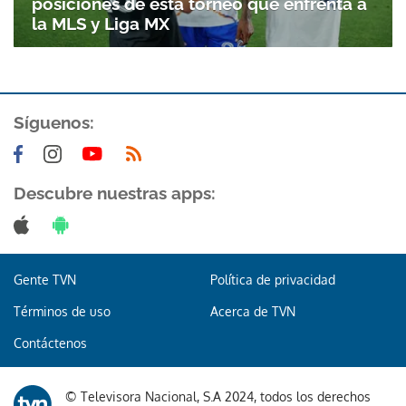
posiciones de esta torneo que enfrenta a
la MLS y Liga MX
Síguenos:
Descubre nuestras apps:
Gente TVN
Política de privacidad
Términos de uso
Acerca de TVN
Contáctenos
Gracias por suscribirte a nuestro boletín.
© Televisora Nacional, S.A 2024, todos los derechos