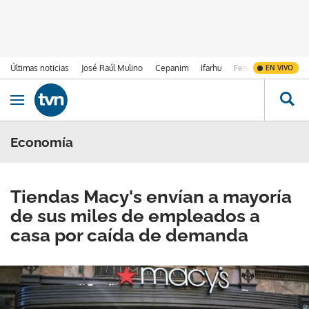
Últimas noticias
José Raúl Mulino
Cepanim
Ifarhu
Fenómeno de El Ni
EN VIVO
Ir al contenido
Obrir navegació
Economía
Tiendas Macy's envían a mayoría
de sus miles de empleados a
casa por caída de demanda