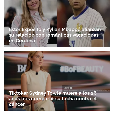
Ester Expósito y Kylian Mbappé afianzan
su relación con románticas vacaciones
en Cerdeña
Tiktoker Sydney Towle muere a los 26
años tras compartir su lucha contra el
cáncer