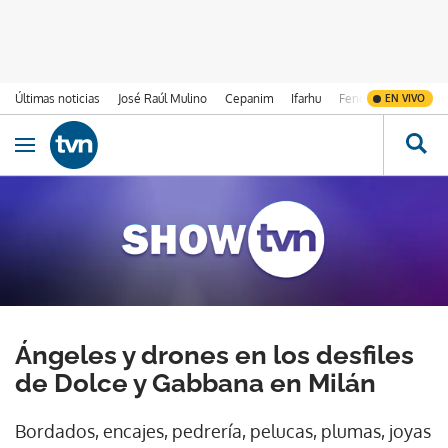
Últimas noticias
José Raúl Mulino
Cepanim
Ifarhu
Fenómeno de El Ni
EN VIVO
Ir al contenido
Obrir navegació
Ángeles y drones en los desfiles
de Dolce y Gabbana en Milán
Bordados, encajes, pedrería, pelucas, plumas, joyas