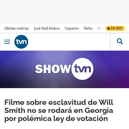
Últimas noticias
José Raúl Mulino
Cepanim
Ifarhu
Fenómeno de El Ni
EN VIVO
Ir al contenido
Obrir navegació
Filme sobre esclavitud de Will
Smith no se rodará en Georgia
por polémica ley de votación