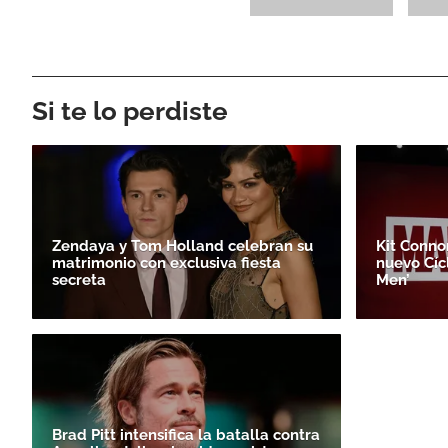
Si te lo perdiste
Zendaya y Tom Holland celebran su
Kit Conno
matrimonio con exclusiva fiesta
nuevo Cíc
secreta
Men’
Brad Pitt intensifica la batalla contra