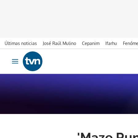
Últimas noticias
José Raúl Mulino
Cepanim
Ifarhu
Fenóme
Ir al contenido
Obrir navegació
'Maze Runn