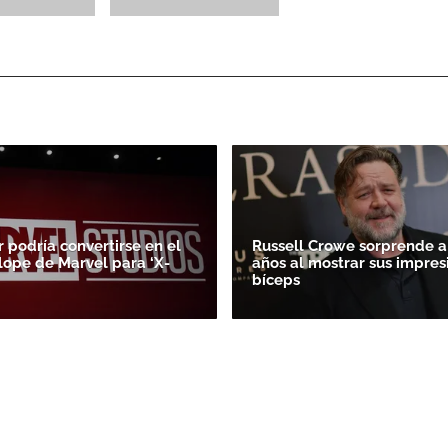
r podría convertirse en el
Russell Crowe sorprende a 
lope de Marvel para ‘X-
años al mostrar sus impres
bíceps