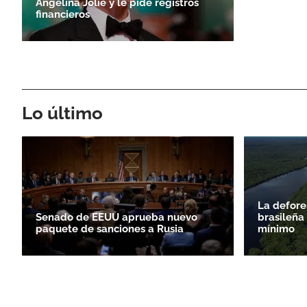
Angelina Jolie y le pide registros
financieros
Lo último
La defore
Senado de EEUU aprueba nuevo
brasileña
paquete de sanciones a Rusia
mínimo