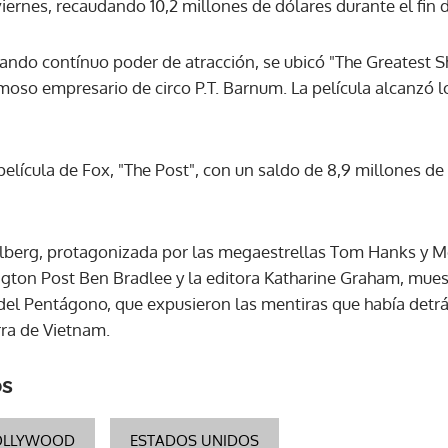
viernes, recaudando 10,2 millones de dólares durante el fin
ACEPTAR
rando contínuo poder de atracción, se ubicó "The Greatest
so empresario de circo P.T. Barnum. La película alcanzó l
película de Fox, "The Post", con un saldo de 8,9 millones de
elberg, protagonizada por las megaestrellas Tom Hanks y Me
gton Post Ben Bradlee y la editora Katharine Graham, muest
del Pentágono, que expusieron las mentiras que había detrá
ra de Vietnam.
os
OLLYWOOD
ESTADOS UNIDOS