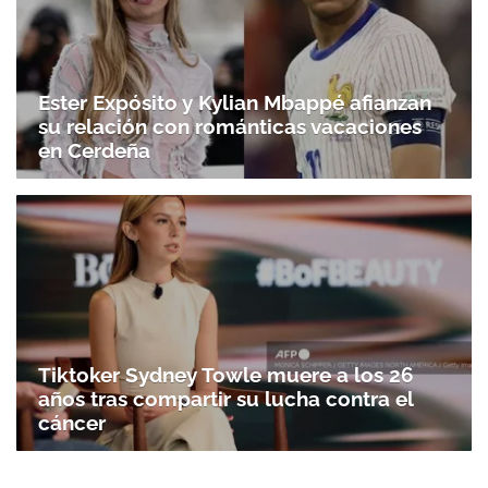
Ester Expósito y Kylian Mbappé afianzan
su relación con románticas vacaciones
en Cerdeña
Tiktoker Sydney Towle muere a los 26
años tras compartir su lucha contra el
cáncer