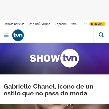
Últimas noticias
José Raúl Mulino
Cepanim
Ifarhu
Fenómeno de El Ni
EN VIVO
Ir al contenido
Obrir navegació
Gabrielle Chanel, ícono de un
estilo que no pasa de moda