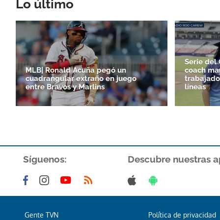
Lo último
Serie del 
MLB| Ronald Acuña pegó un
coach man
cuadrangular extraño en juego
trabajado
entre Bravos y Marlins
líneas
Síguenos:
Descubre nuestras a
Gente TVN
Política de privacidad