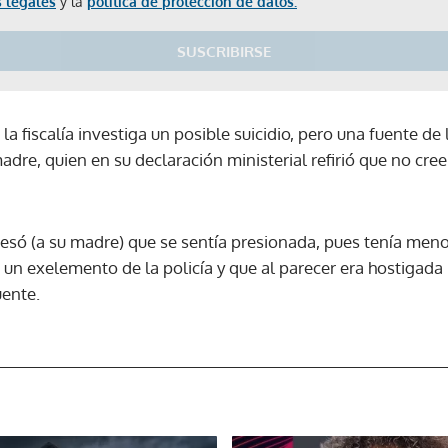
 legales
y la
política de protección de datos.
SUSCRIBIRSE
 la fiscalía investiga un posible suicidio, pero una fuente de 
dre, quien en su declaración ministerial refirió que no cree 
fesó (a su madre) que se sentía presionada, pues tenía men
un exelemento de la policía y que al parecer era hostigada
uente.
Gracias por suscribirte a nuestro boletín.
ACEPTAR