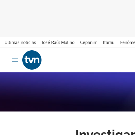
Últimas noticias
José Raúl Mulino
Cepanim
Ifarhu
Fenóme
Ir al contenido
Obrir navegació
Investiga