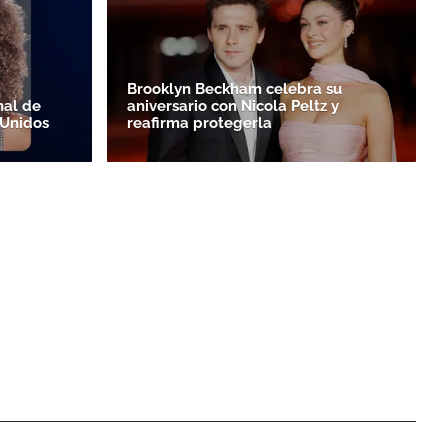
Brooklyn Beckham celebra su
nal de
aniversario con Nicola Peltz y
 Unidos
reafirma protegerla