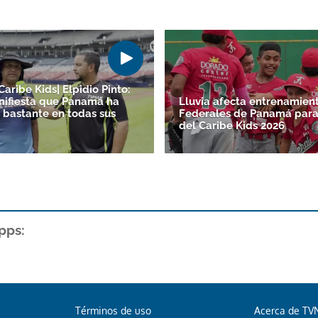
Caribe Kids| Elpidio Pinto:
ifiesta que Panamá ha
Lluvia afecta entrenamien
 bastante en todas sus
Federales de Panamá para 
del Caribe Kids 2026
pps:
Términos de uso
Acerca de TV