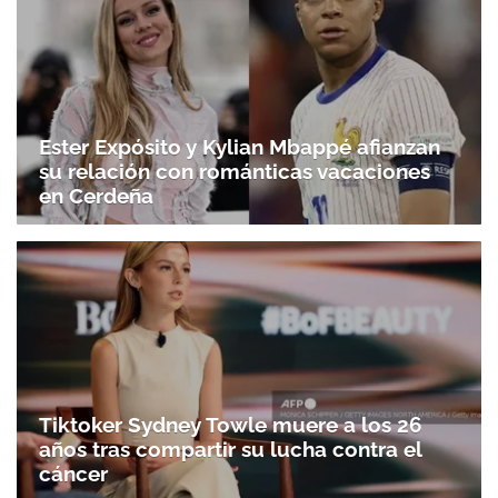
Ester Expósito y Kylian Mbappé afianzan
su relación con románticas vacaciones
en Cerdeña
Tiktoker Sydney Towle muere a los 26
años tras compartir su lucha contra el
cáncer