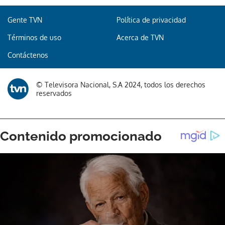
Gente TVN
Política de privacidad
Términos de uso
Acerca de TVN
Gracias por suscribirte a nuestro boletín.
Contáctenos
ACEPTAR
© Televisora Nacional, S.A 2024, todos los derechos
reservados