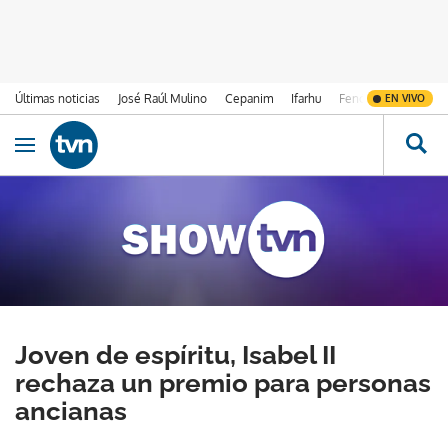
Últimas noticias
José Raúl Mulino
Cepanim
Ifarhu
Fenómeno de El Ni
EN VIVO
Ir al contenido
Obrir navegació
Joven de espíritu, Isabel II
rechaza un premio para personas
ancianas