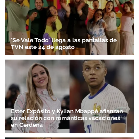
‘Se Vale Todo’ llega a las pantallas de
TVN este 24 de agosto
Ester Expósito y Kylian Mbappé afianzan
su relación con románticas vacaciones
en Cerdeña