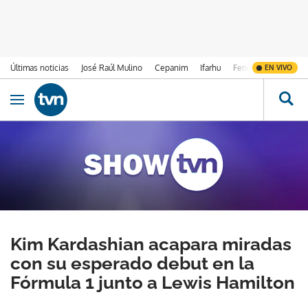
Últimas noticias
José Raúl Mulino
Cepanim
Ifarhu
Fenómeno de El Ni
EN VIVO
Ir al contenido
Obrir navegació
Kim Kardashian acapara miradas
con su esperado debut en la
Fórmula 1 junto a Lewis Hamilton