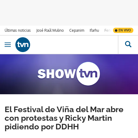
Últimas noticias
José Raúl Mulino
Cepanim
Ifarhu
Fenómeno de El Ni
EN VIVO
Ir al contenido
Obrir navegació
El Festival de Viña del Mar abre
con protestas y Ricky Martin
pidiendo por DDHH