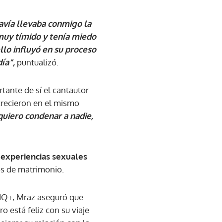
davía llevaba conmigo la
 muy tímido y tenía miedo
ello influyó en su proceso
ía”,
puntualizó.
tante de sí el cantautor
crecieron en el mismo
quiero condenar a nadie,
o
experiencias sexuales
os de matrimonio.
TIQ+, Mraz aseguró que
 está feliz con su viaje