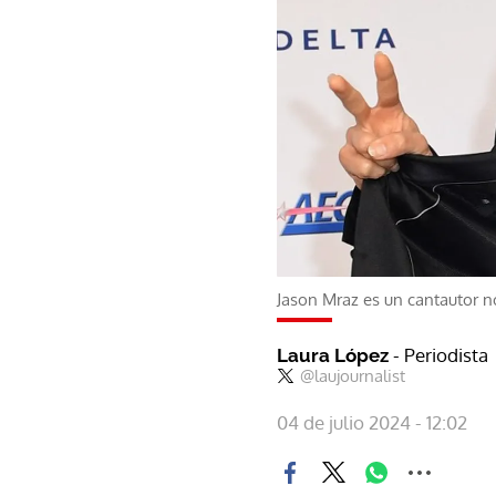
Jason Mraz es un cantautor n
- Periodista
Laura López
@laujournalist
04 de julio 2024 - 12:02