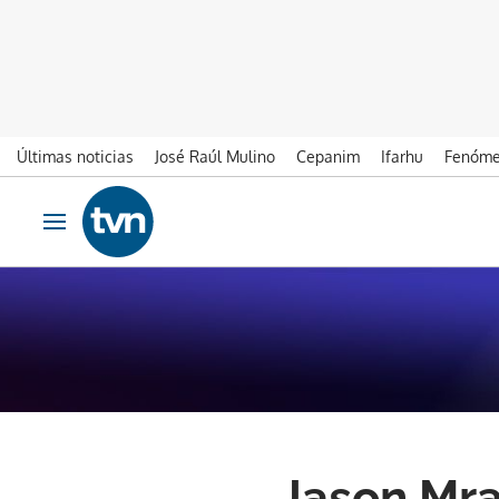
Últimas noticias
José Raúl Mulino
Cepanim
Ifarhu
Fenóme
Ir al contenido
Obrir navegació
Jason Mra