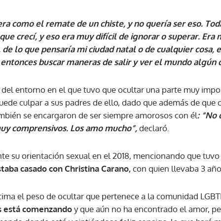
era como el remate de un chiste, y no quería ser eso. To
ACEPTAR
que crecí, y eso era muy difícil de ignorar o superar. Era
a, de lo que pensaría mi ciudad natal o de cualquier cosa, 
 entonces buscar maneras de salir y ver el mundo algún d
s del entorno en el que tuvo que ocultar una parte muy impor
uede culpar a sus padres de ello, dado que además de que 
mbién se encargaron de ser siempre amorosos con él
: “No 
muy comprensivos. Los amo mucho”,
declaró.
nte su orientación sexual en el 2018, mencionando que tuv
taba casado con Christina Carano,
con quien llevaba 3 añ
ncima el peso de ocultar que pertenece a la comunidad LGB
as está comenzando
y que aún no ha encontrado el amor, pero