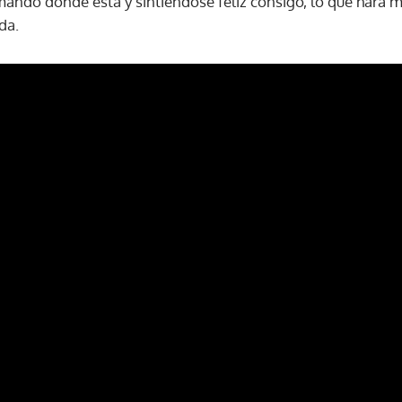
ando donde está y sintiéndose feliz consigo, lo que hará me
ida.