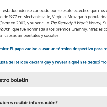
r estadounidense conocido por su estilo ecléctico que mezcl
nio de 1977 en Mechanicsville, Virginia, Mraz ganó populari
 Come
en 2002, y su sencillo
The Remedy (I Won't Worry).
Su
Yours
", que fue nominada a los premios Grammy. Mraz es co
en causas ambientales y sociales.
ica: El papa vuelve a usar un término despectivo para re
ista de Reik se declara gay y revela a quién le dedicó 'Yo
stro boletín
ieres recibir información?