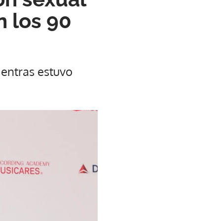
n los 90
ientras estuvo