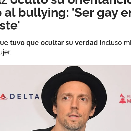
al bullying: 'Ser gay e
ste'
 que tuvo que ocultar su verdad
incluso m
jer.