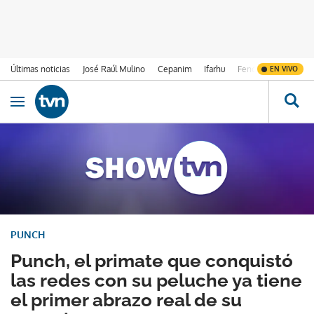
Últimas noticias
José Raúl Mulino
Cepanim
Ifarhu
Fenómeno de El Ni
EN VIVO
Ir al contenido
Obrir navegació
PUNCH
Punch, el primate que conquistó
las redes con su peluche ya tiene
el primer abrazo real de su