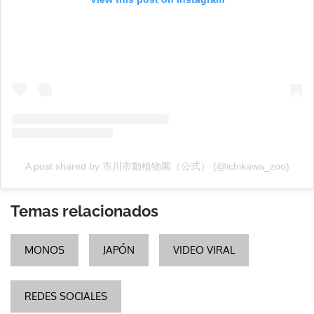
A post shared by 市川市動植物園（公式） (@ichikawa_zoo)
Temas relacionados
MONOS
JAPÓN
VIDEO VIRAL
REDES SOCIALES