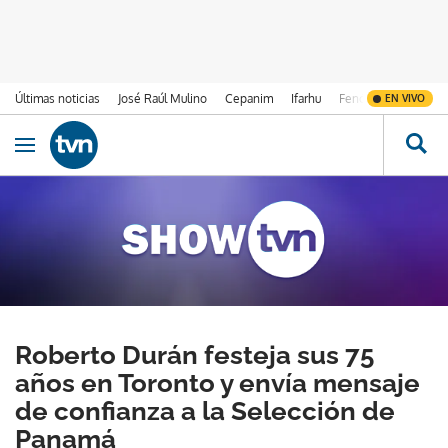
Últimas noticias
José Raúl Mulino
Cepanim
Ifarhu
Fenómeno de El Ni
EN VIVO
Ir al contenido
Obrir navegació
Roberto Durán festeja sus 75
años en Toronto y envía mensaje
de confianza a la Selección de
Panamá