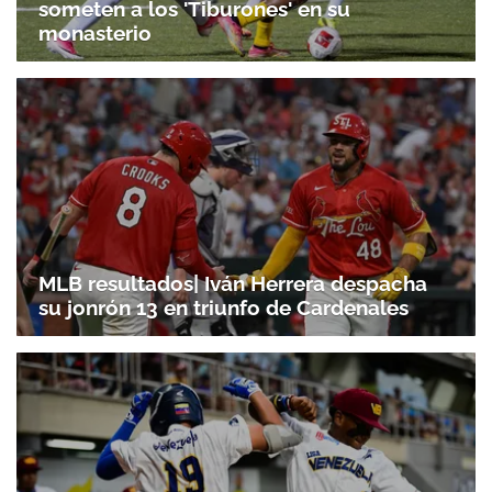
someten a los 'Tiburones' en su
monasterio
MLB resultados| Iván Herrera despacha
su jonrón 13 en triunfo de Cardenales