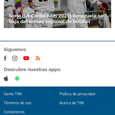
Serie del Caribe Kids 2026| Venezuela se
baja del torneo regional de béisbol
Síguenos:
Gracias por suscribirte a nuestro boletín.
Descubre nuestras apps:
ACEPTAR
Gente TVN
Política de privacidad
Términos de uso
Acerca de TVN
Contáctenos