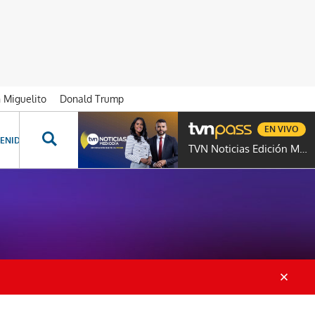
n Miguelito
Donald Trump
EN VIVO
ENIDOS ESPECIALES
NOVELAS
PROGRAMAS
GENTE TVN
PROG
TVN Noticias Edición Mediodía