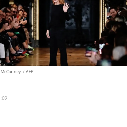
a McCartney.
/
AFP
8:09