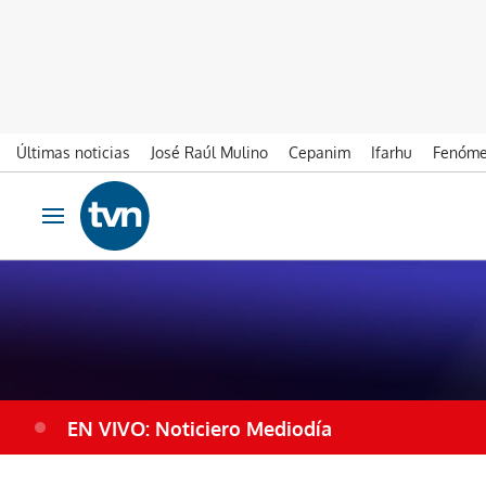
Últimas noticias
José Raúl Mulino
Cepanim
Ifarhu
Fenóme
Ir al contenido
Obrir navegació
EN VIVO: Noticiero Mediodía