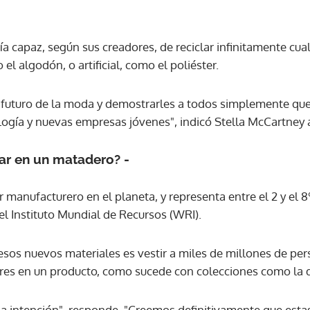
ACEPTAR
a capaz, según sus creadores, de reciclar infinitamente cua
 el algodón, o artificial, como el poliéster.
l futuro de la moda y demostrarles a todos simplemente qu
logía y nuevas empresas jóvenes", indicó Stella McCartney a
jar en un matadero? -
r manufacturero en el planeta, y representa entre el 2 y el
el Instituto Mundial de Recursos (WRI).
esos nuevos materiales es vestir a miles de millones de per
res en un producto, como sucede con colecciones como la de
 la intención", responde. "Creemos definitivamente que estas