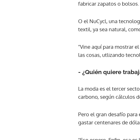
fabricar zapatos o bolsos.
O el NuCycl, una tecnologí
textil, ya sea natural, como
"Vine aquí para mostrar e
las cosas, utlizando tecno
- ¿Quién quiere traba
La moda es el tercer secto
carbono, según cálculos d
Pero el gran desafío para 
gastar centenares de dóla
"Eso espero. Enfin, esa es