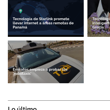
Tecnología de Starlink promete
Tecnologí
llevar internet a áreas remotas de
inteligen
Panamá
Grecia
Emiratos empieza a probar los
'robotaxis'
Lo último