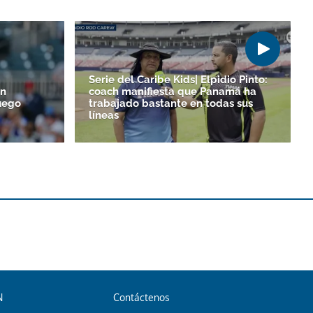
Serie del Caribe Kids| Elpidio Pinto:
un
coach manifiesta que Panamá ha
uego
trabajado bastante en todas sus
líneas
N
Contáctenos