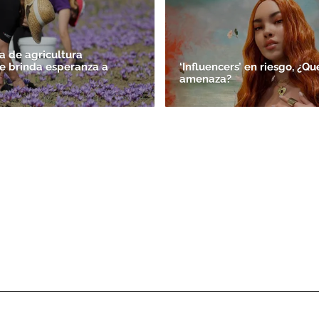
a de agricultura
te brinda esperanza a
‘Influencers’ en riesgo, ¿Qu
amenaza?