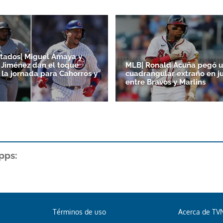
tados| Miguel Amaya y
Jiménez dan el toque
MLB| Ronald Acuña pegó 
 la jornada para Cahorros y
cuadrangular extraño en j
entre Bravos y Marlins
pps:
Términos de uso
Acerca de TV