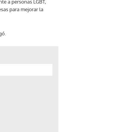
nte a personas LGBT,
esas para mejorar la
gó.