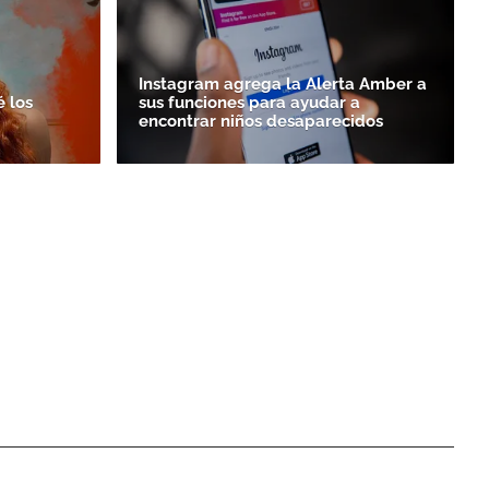
Instagram agrega la Alerta Amber a
é los
sus funciones para ayudar a
encontrar niños desaparecidos