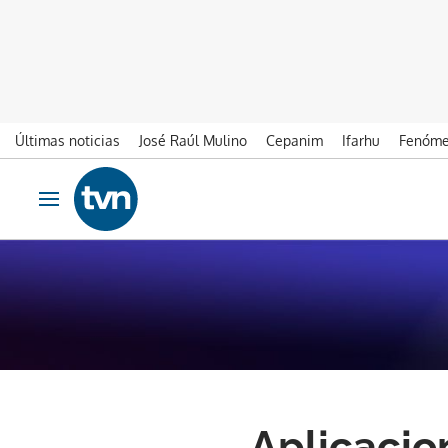
Últimas noticias
José Raúl Mulino
Cepanim
Ifarhu
Fenóme
Ir al contenido
Obrir navegació
Aplicacio