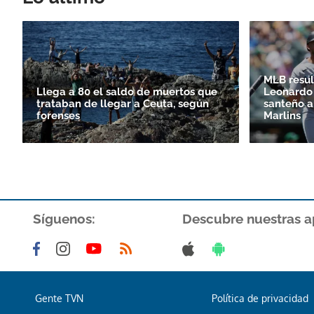
MLB resul
Llega a 80 el saldo de muertos que
Leonardo 
trataban de llegar a Ceuta, según
santeño a
forenses
Marlins
Síguenos:
Descubre nuestras a
Gente TVN
Política de privacidad