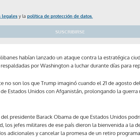
 legales
y la
política de protección de datos.
SUSCRIBIRSE
talibanes habían lanzado un ataque contra la estratégica ci
d respaldadas por Washington a luchar durante días para rep
te no son los que Trump imaginó cuando el 21 de agosto d
de Estados Unidos con Afganistán, prolongando la guerra 
 del presidente Barack Obama de que Estados Unidos podría
d, los jefes militares de ese país dieron la bienvenida a la 
os adicionales y cancelar la promesa de un retiro program
Gracias por suscribirte a nuestro boletín.