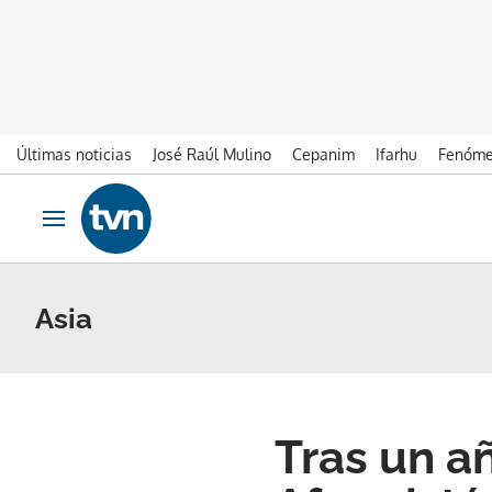
Últimas noticias
José Raúl Mulino
Cepanim
Ifarhu
Fenóme
Ir al contenido
Obrir navegació
Asia
Tras un a