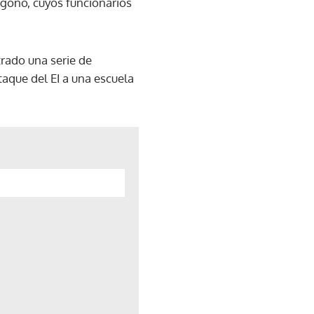
ágono, cuyos funcionarios
trado una serie de
taque del EI a una escuela