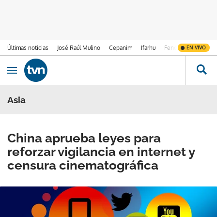
Últimas noticias
José Raúl Mulino
Cepanim
Ifarhu
Fenómeno de El Ni
EN VIVO
Ir al contenido
Obrir navegació
Asia
China aprueba leyes para
reforzar vigilancia en internet y
censura cinematográfica