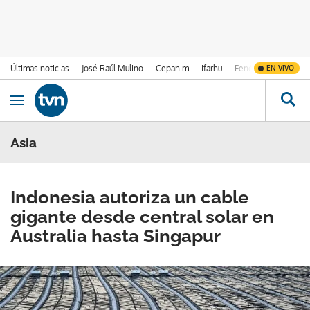
Últimas noticias
José Raúl Mulino
Cepanim
Ifarhu
Fenómeno de El Ni
EN VIVO
Ir al contenido
Obrir navegació
Asia
Indonesia autoriza un cable
gigante desde central solar en
Australia hasta Singapur