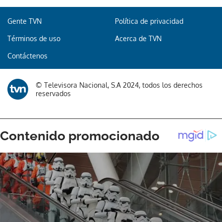
Gente TVN
Política de privacidad
Términos de uso
Acerca de TVN
Gracias por suscribirte a nuestro boletín.
Contáctenos
ACEPTAR
© Televisora Nacional, S.A 2024, todos los derechos
reservados