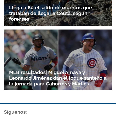
Llega a 80 el saldo de muertos que
trataban de llegar a Ceuta, según
forenses
MLB resultados| Miguel Amaya y
Leonardo Jiménez dan el toque santeño a
la jornada para Cahorros y Marlins
Síguenos: