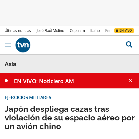
Últimas noticias
José Raúl Mulino
Cepanim
Ifarhu
Fenómeno de El Ni
EN VIVO
Ir al contenido
Obrir navegació
Asia
EN VIVO: Noticiero AM
EJERCICIOS MILITARES
Japón despliega cazas tras
violación de su espacio aéreo por
un avión chino