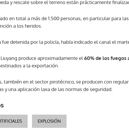
da y rescate sobre el terreno están prácticamente finaliza
ACEPTAR
do en total a más de 1.500 personas, en particular para las 
ención a los heridos.
 fue detenida por la policía, había indicado el canal el mart
l, Liuyang produce aproximadamente el
60% de los fuegos a
estinados a la exportación.
s, también en el sector pirotécnico, se producen con regula
as y una aplicación laxa de las normas de seguridad.
os
TIFICIALES
EXPLOSIÓN