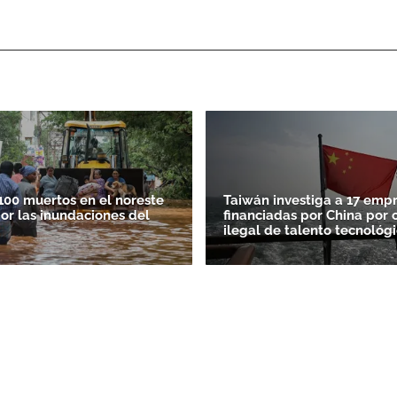
100 muertos en el noreste
Taiwán investiga a 17 emp
por las inundaciones del
financiadas por China por 
ilegal de talento tecnológ