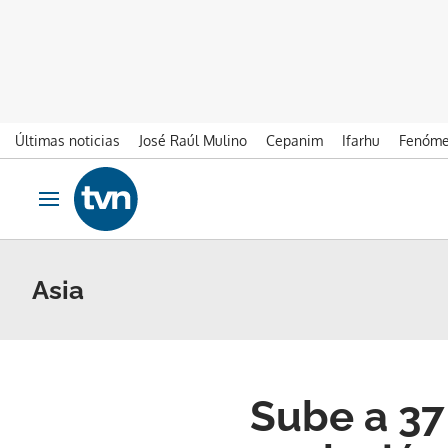
Últimas noticias
José Raúl Mulino
Cepanim
Ifarhu
Fenóme
Ir al contenido
Obrir navegació
Asia
Sube a 37