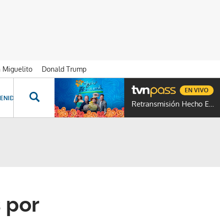
n Miguelito
Donald Trump
EN VIVO
ENIDOS ESPECIALES
NOVELAS
PROGRAMAS
GENTE TVN
PROG
Retransmisión Hecho En Panamá
 por