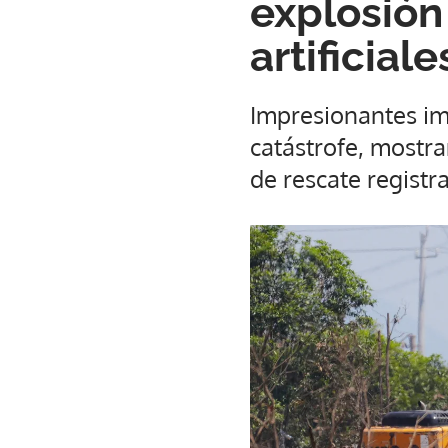
explosión
artificial
Impresionantes im
catástrofe, mostr
de rescate registr