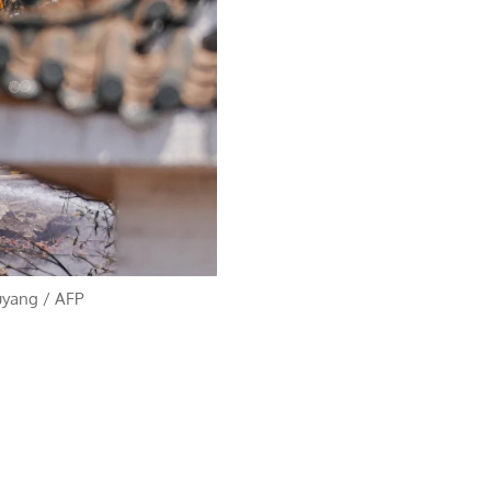
iuyang
/
AFP