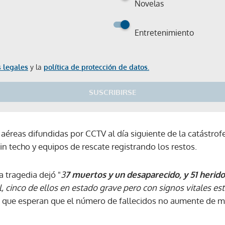
Novelas
Entretenimiento
 legales
y la
política de protección de datos.
SUSCRIBIRSE
éreas difundidas por CCTV al día siguiente de la catástr
in techo y equipos de rescate registrando los restos.
a tragedia dejó "
3
7 muertos y un desaparecido, y 51 herid
, cinco de ellos en estado grave pero con signos vitales es
 que esperan que el número de fallecidos no aumente de ma
Gracias por suscribirte a nuestro boletín.