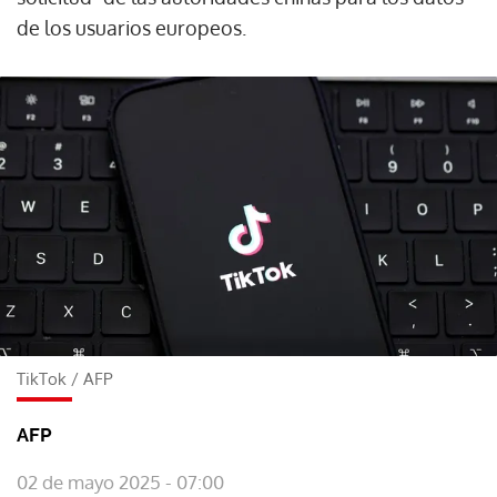
de los usuarios europeos.
TikTok
/
AFP
AFP
02 de mayo 2025 - 07:00