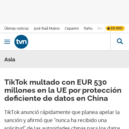
Últimas noticias
José Raúl Mulino
Cepanim
Ifarhu
Fenómeno de El Ni
EN VIVO
Ir al contenido
Obrir navegació
Asia
TikTok multado con EUR 530
millones en la UE por protección
deficiente de datos en China
TikTok anunció rápidamente que planea apelar la
sanción y afirmó que "nunca ha recibido una
solicitud" de las autoridades chinas para los datos