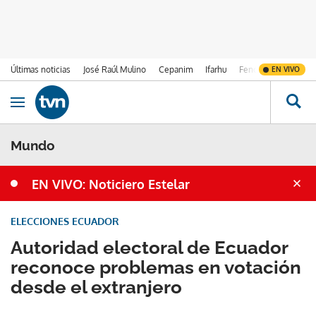
Últimas noticias
José Raúl Mulino
Cepanim
Ifarhu
Fenómeno de El Ni
EN VIVO
Ir al contenido
Obrir navegació
Mundo
EN VIVO: Noticiero Estelar
ELECCIONES ECUADOR
Autoridad electoral de Ecuador
reconoce problemas en votación
desde el extranjero