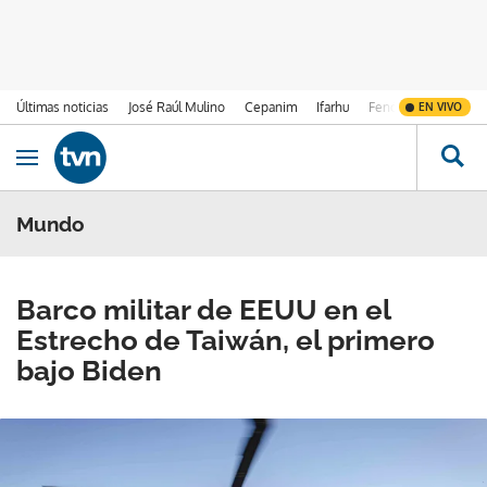
Últimas noticias
José Raúl Mulino
Cepanim
Ifarhu
Fenómeno de El Ni
EN VIVO
Ir al contenido
Obrir navegació
Mundo
Barco militar de EEUU en el
Estrecho de Taiwán, el primero
bajo Biden