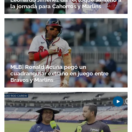
la jornada para Cahorros y Marlins
MLB| Ronald Acuña pegó un
cuadrangular extraño en juego entre
Bravos y Marlins