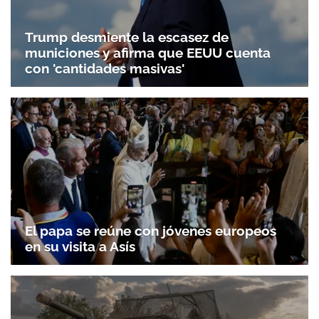
Trump desmiente la escasez de
municiones y afirma que EEUU cuenta
con 'cantidades masivas'
El papa se reúne con jóvenes europeos
en su visita a Asís