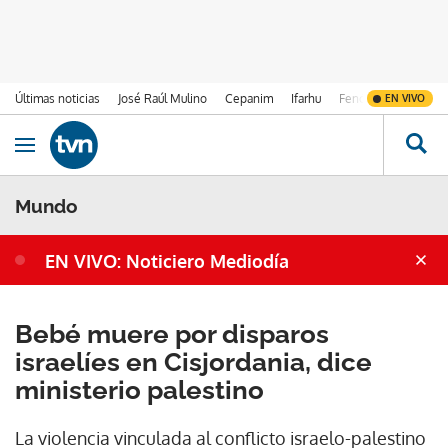
Últimas noticias
José Raúl Mulino
Cepanim
Ifarhu
Fenómeno de El Ni
EN VIVO
Ir al contenido
Obrir navegació
Mundo
EN VIVO: Noticiero Mediodía
Bebé muere por disparos
israelíes en Cisjordania, dice
ministerio palestino
La violencia vinculada al conflicto israelo-palestino