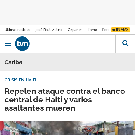
Últimas noticias
José Raúl Mulino
Cepanim
Ifarhu
Fenómeno de El Ni
EN VIVO
Ir al contenido
Obrir navegació
Caribe
CRISIS EN HAITÍ
Repelen ataque contra el banco
central de Haití y varios
asaltantes mueren