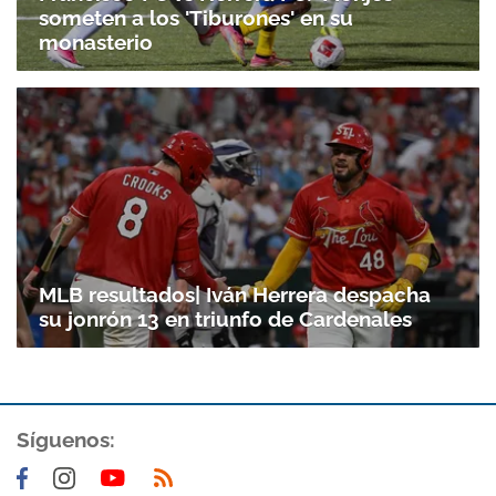
someten a los 'Tiburones' en su
monasterio
MLB resultados| Iván Herrera despacha
su jonrón 13 en triunfo de Cardenales
Gracias por suscribirte a nuestro boletín.
Síguenos:
ACEPTAR