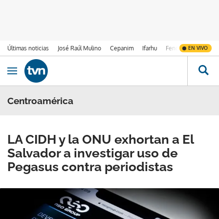
Últimas noticias
José Raúl Mulino
Cepanim
Ifarhu
Fenómeno de El Ni
EN VIVO
Ir al contenido
Obrir navegació
Centroamérica
LA CIDH y la ONU exhortan a El
Salvador a investigar uso de
Pegasus contra periodistas