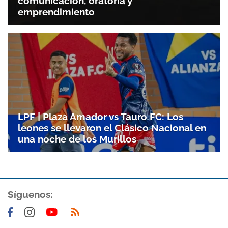
comunicación, oratoria y
emprendimiento
LPF | Plaza Amador vs Tauro FC: Los
leones se llevaron el Clásico Nacional en
una noche de los Murillos
Gracias por suscribirte a nuestro boletín.
Síguenos:
ACEPTAR