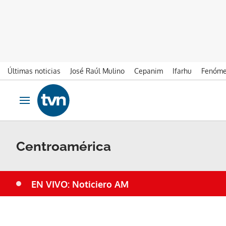
Últimas noticias
José Raúl Mulino
Cepanim
Ifarhu
Fenóme
Ir al contenido
Obrir navegació
Centroamérica
EN VIVO: Noticiero AM