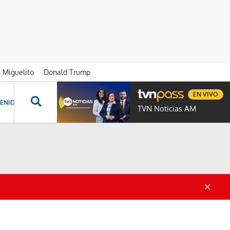
n Miguelito
Donald Trump
EN VIVO
ENIDOS ESPECIALES
NOVELAS
PROGRAMAS
GENTE TVN
PROG
TVN Noticias AM