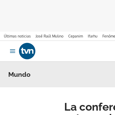
Últimas noticias
José Raúl Mulino
Cepanim
Ifarhu
Fenóme
Ir al contenido
Obrir navegació
Mundo
La confer