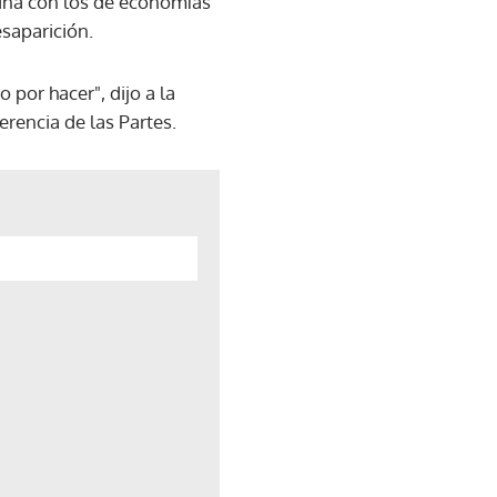
ina con los de economías
saparición.
por hacer", dijo a la
erencia de las Partes.