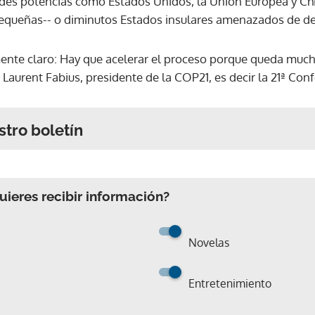
ndes potencias como Estados Unidos, la Unión Europea y Ch
equeñas-- o diminutos Estados insulares amenazados de de
nte claro: Hay que acelerar el proceso porque queda mucho 
 Laurent Fabius, presidente de la COP21, es decir la 21ª Conf
stro boletín
ieres recibir información?
Novelas
Entretenimiento