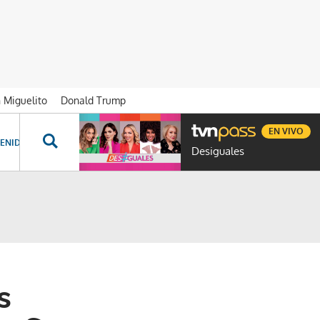
n Miguelito
Donald Trump
EN VIVO
ENIDOS ESPECIALES
NOVELAS
PROGRAMAS
GENTE TVN
PROG
Desiguales
s