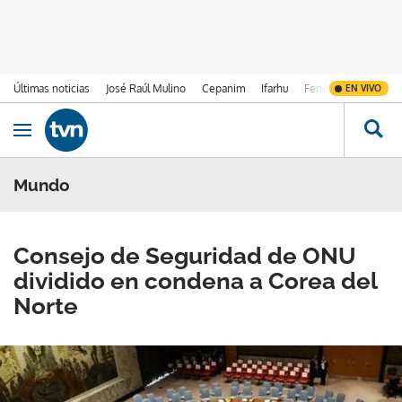
Últimas noticias
José Raúl Mulino
Cepanim
Ifarhu
Fenómeno de El Ni
EN VIVO
Ir al contenido
Obrir navegació
Mundo
Consejo de Seguridad de ONU
dividido en condena a Corea del
Norte