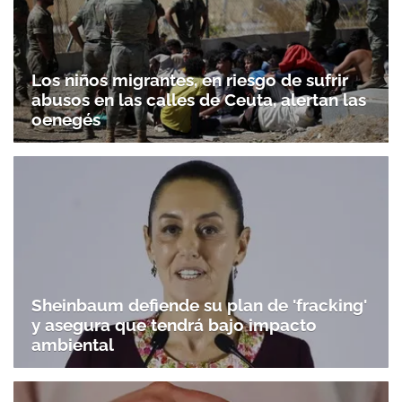
Los niños migrantes, en riesgo de sufrir
abusos en las calles de Ceuta, alertan las
oenegés
Sheinbaum defiende su plan de 'fracking'
y asegura que tendrá bajo impacto
ambiental