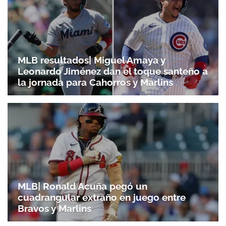
MLB resultados| Miguel Amaya y
Leonardo Jiménez dan el toque santeño a
la jornada para Cahorros y Marlins
MLB| Ronald Acuña pegó un
cuadrangular extraño en juego entre
Bravos y Marlins