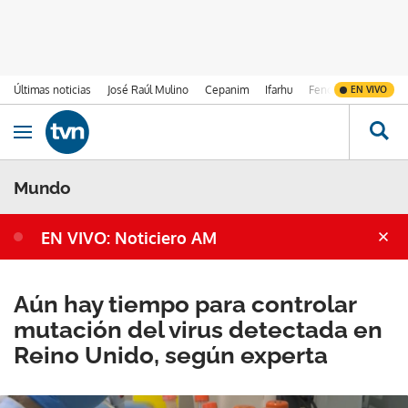
Últimas noticias
José Raúl Mulino
Cepanim
Ifarhu
Fenómeno de El Ni
EN VIVO
Ir al contenido
Obrir navegació
Mundo
EN VIVO: Noticiero AM
Aún hay tiempo para controlar
mutación del virus detectada en
Reino Unido, según experta