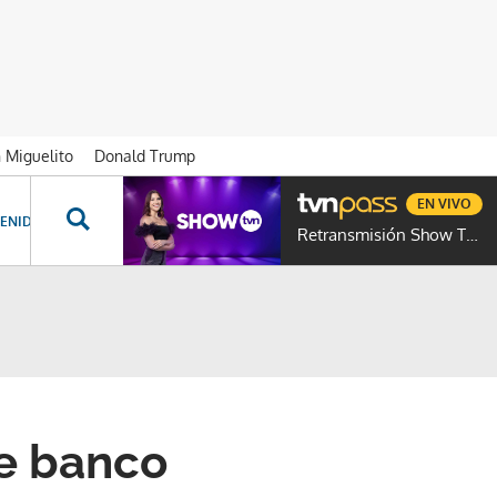
n Miguelito
Donald Trump
EN VIVO
ENIDOS ESPECIALES
NOVELAS
PROGRAMAS
GENTE TVN
PROG
Retransmisión Show TVN
e banco