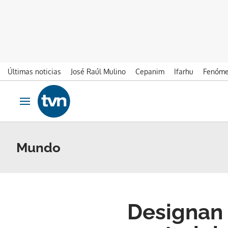
Últimas noticias
José Raúl Mulino
Cepanim
Ifarhu
Fenóme
Ir al contenido
Obrir navegació
Mundo
Designan