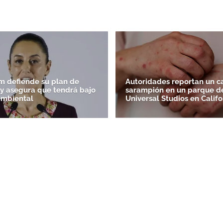
 defiende su plan de
Autoridades reportan un c
' y asegura que tendrá bajo
sarampión en un parque d
ambiental
Universal Studios en Califo