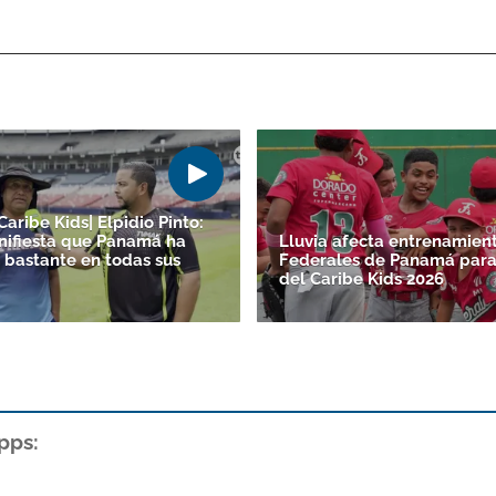
Caribe Kids| Elpidio Pinto:
ifiesta que Panamá ha
Lluvia afecta entrenamien
 bastante en todas sus
Federales de Panamá para 
del Caribe Kids 2026
pps: