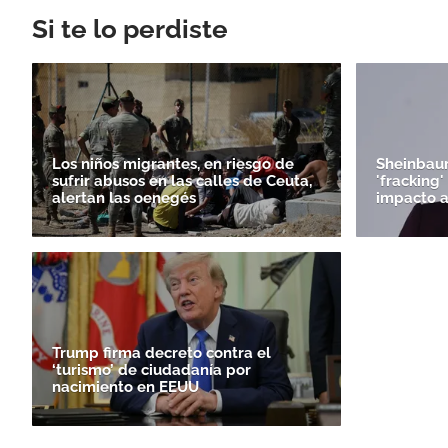
Si te lo perdiste
Los niños migrantes, en riesgo de
Sheinbaum
sufrir abusos en las calles de Ceuta,
'fracking
alertan las oenegés
impacto 
Trump firma decreto contra el
‘turismo’ de ciudadanía por
nacimiento en EEUU